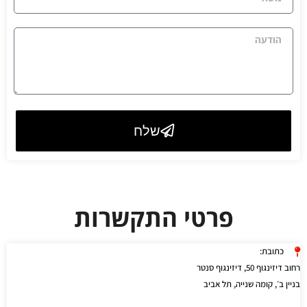
u
l
b
M
j
e
e
s
c
s
t
a
g
שלח
e
פרטי התקשרות
כתובת:
רחוב דיזינגוף 50, דיזינגוף סנטר
בניין ב׳, קומה שנייה, תל אביב