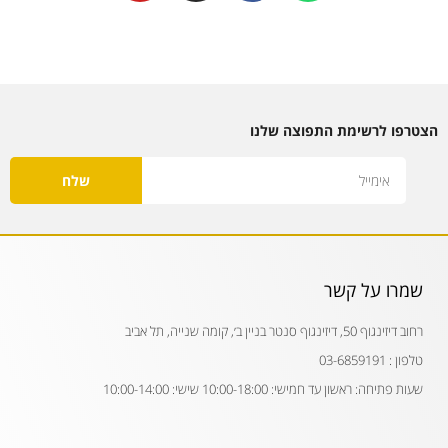
u
s
c
a
t
t
e
t
u
a
b
s
b
g
o
a
e
r
o
p
a
k
p
הצטרפו לרשימת התפוצה שלנו
m
Email
שלח
שמרו על קשר
רחוב דיזינגוף 50, דיזינגוף סנטר בניין ב׳, קומה שנייה, תל אביב
טלפון : 03-6859191
שעות פתיחה: ראשון עד חמישי: 10:00-18:00 שישי: 10:00-14:00