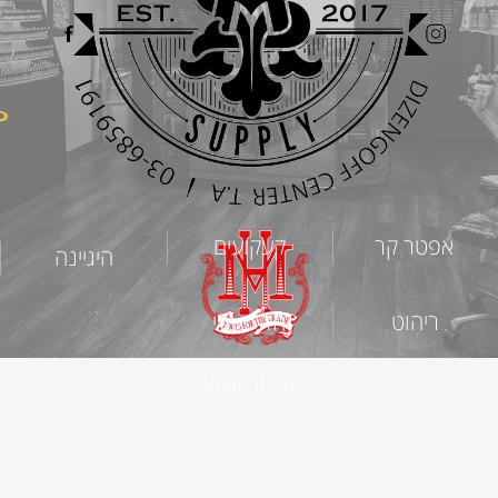
אפטר קר
קעקועים
היגיינה
ריהוט
חד פעמי
איפור קבוע