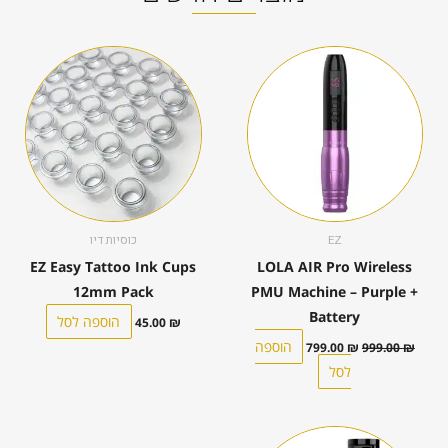
המחיר
המחיר
המקורי
הנוכחי
היה:
הוא:
799.00 ₪.
999.00 ₪.
EZ
כוסיות דיו
EZ Easy Tattoo Ink Cups
LOLA AIR Pro Wireless
12mm Pack
PMU Machine – Purple +
Battery
הוספה לסל
45.00
₪
הוספה
799.00
₪
999.00
₪
לסל
המחיר
המחיר