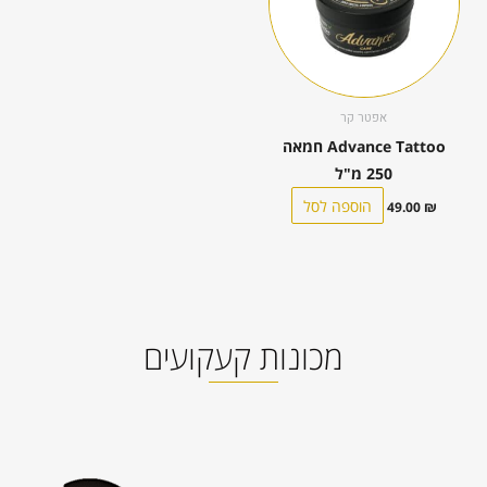
אפטר קר
Advance Tattoo חמאה
250 מ"ל
הוספה לסל
49.00
₪
מכונות קעקועים