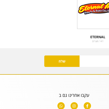
ETERNAL
141 מוצרים
שלח
עקבו אחרינו גם ב
W
I
F
h
n
a