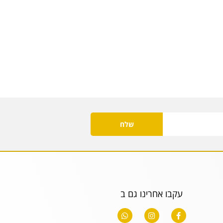
שלח
עקבו אחרינו גם ב
W
I
F
h
n
a