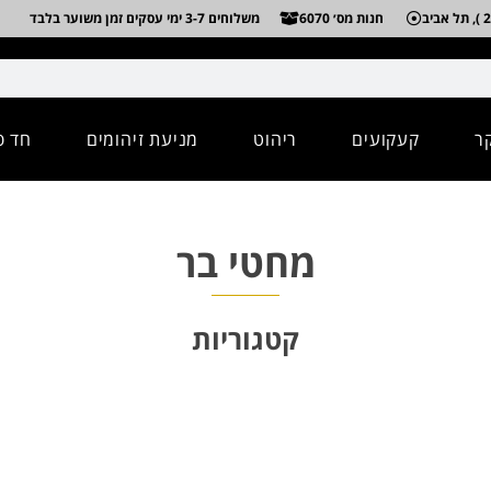
חנות מס׳ 6070
משלוחים 3-7 ימי עסקים זמן משוער בלבד
ר
קעקועים
ריהוט
מניעת זיהומים
חד פ
מחטי בר
קטגוריות