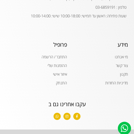
טלפון : 03-6859191
שעות פתיחה: ראשון עד חמישי: 10:00-18:00 שישי: 10:00-14:00
מידע
פרופיל
מי אנחנו
התחבר / הרשמה
צור קשר
ההזמנות שלי
תקנון
איזור אישי
מדיניות החזרות
התנתק
עקבו אחרינו גם ב
W
I
F
h
n
a
a
s
c
t
t
e
s
a
b
a
g
o
p
r
o