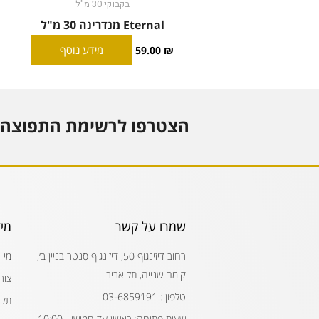
בקבוקי 30 מ"ל
Eternal מנדרינה 30 מ"ל
מידע נוסף
59.00
₪
הצטרפו לרשימת התפוצה 
שמרו על קשר
מי
רחוב דיזינגוף 50, דיזינגוף סנטר בניין ב׳,
מי 
קומה שנייה, תל אביב
צור
טלפון : 03-6859191
תקנ
שעות פתיחה: ראשון עד חמישי: 10:00-