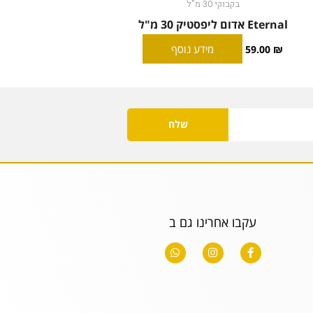
בקבוקי 30 מ"ל
Eternal אדום ליפסטיק 30 מ"ל
מידע נוסף
59.00
₪
שלח
עקבו אחרינו גם ב
W
I
F
h
n
a
a
s
c
t
t
e
s
a
b
a
g
o
p
r
o