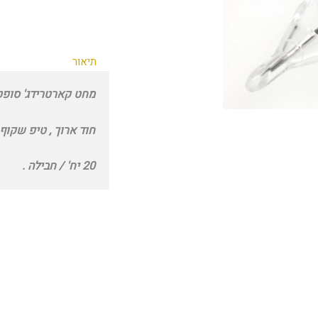
תיאור
מחט קארטרידג' סופט מאגנום 5 פיין 25
חוד ארוך , טיפ שקוף 
20 יח' / חבילה .