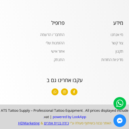
מידע
פרופיל
מי אנחנו
התחבר / הרשמה
צור קשר
ההזמנות שלי
תקנון
איזור אישי
מדיניות החזרות
התנתק
עקבו אחרינו גם ב
W
I
F
h
n
a
a
s
c
t
t
e
s
a
b
a
g
o
p
r
o
ATS Tattoo Supply – Professional Tattoo Equipment . All prices displayed include
p
a
k
m
-
vat |
powered by LookApp.
f
האתר נבנה בשיתוף פעולה ע"י
ג'ודה בניית אתרים
&
HDMarketing