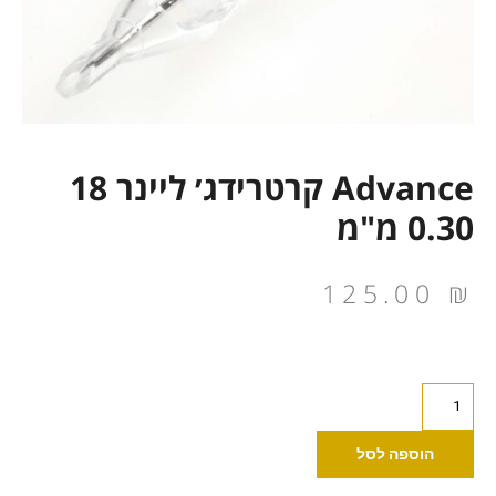
Advance קרטרידג׳ ליינר 18
0.30 מ"מ
125.00
₪
כמות
של
Advance
הוספה לסל
קרטרידג׳