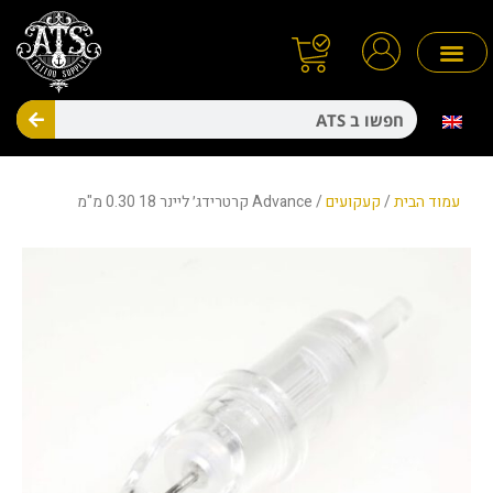
ילוג
תוכן
חיפו
מניעת זיהומים
חד פעמיים
עמוד הבית
/
קעקועים
/ Advance קרטרידג׳ ליינר 18 0.30 מ"מ