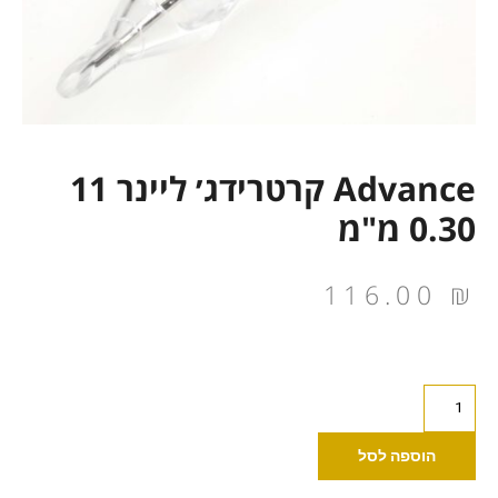
Advance קרטרידג׳ ליינר 11
0.30 מ"מ
116.00
₪
כמות
של
Advance
הוספה לסל
קרטרידג׳