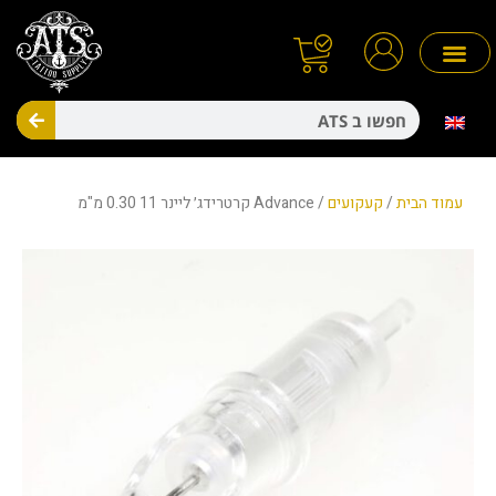
ילוג
תוכן
חיפו
מניעת זיהומים
חד פעמיים
עמוד הבית
/
קעקועים
/ Advance קרטרידג׳ ליינר 11 0.30 מ"מ