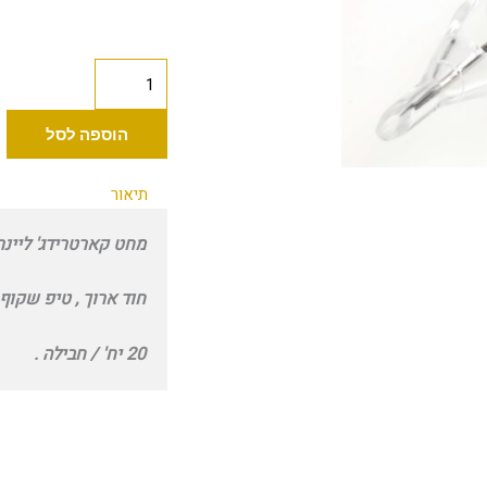
כמות
של
Advance
הוספה לסל
קרטרידג׳
ליינר
תיאור
11
מחט קארטרידג' ליינר 11 ביג 0.35 מ"מ סטרילית
ביג
0.35
חוד ארוך , טיפ שקוף 
מ''מ
20 יח' / חבילה .