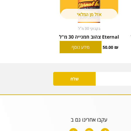
אזל מן המלאי
בקבוקי 30 מ"ל
Eternal צהוב חמנייה 30 מ"ל
מידע נוסף
50.00
₪
שלח
עקבו אחרינו גם ב
W
I
F