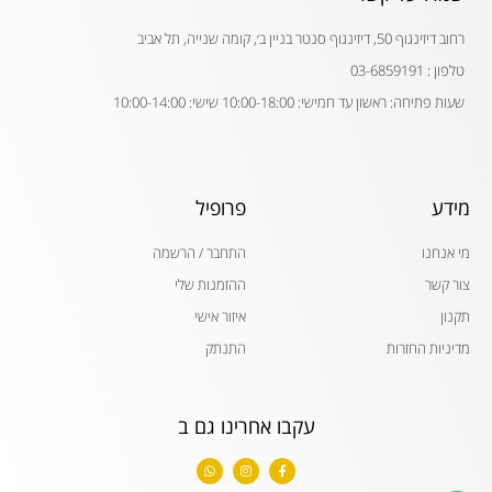
רחוב דיזינגוף 50, דיזינגוף סנטר בניין ב׳, קומה שנייה, תל אביב
טלפון : 03-6859191
שעות פתיחה: ראשון עד חמישי: 10:00-18:00 שישי: 10:00-14:00
מידע
פרופיל
מי אנחנו
התחבר / הרשמה
צור קשר
ההזמנות שלי
תקנון
איזור אישי
מדיניות החזרות
התנתק
עקבו אחרינו גם ב
W
I
F
h
n
a
a
s
c