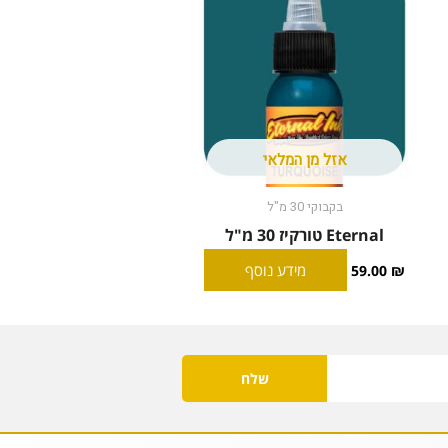
אזל מן המלאי
בקבוקי 30 מ"ל
Eternal טורקיז 30 מ"ל
מידע נוסף
59.00
₪
שלח