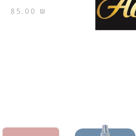
85.00
₪