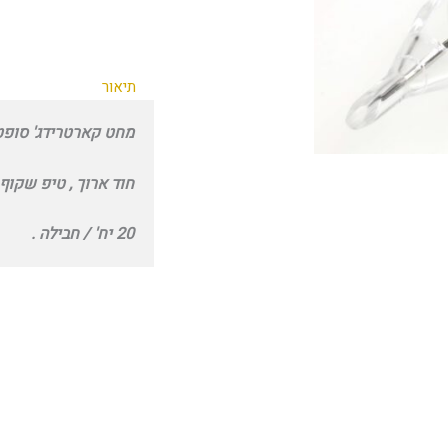
תיאור
מחט קארטרידג' סופט מאגנום 21 פיין 25
חוד ארוך , טיפ שקוף 
20 יח' / חבילה .