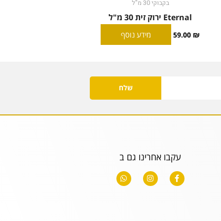
בקבוקי 30 מ"ל
Eternal ירוק זית 30 מ"ל
מידע נוסף
59.00
₪
שלח
עקבו אחרינו גם ב
W
I
F
h
n
a
a
s
c
t
t
e
s
a
b
a
g
o
p
r
o