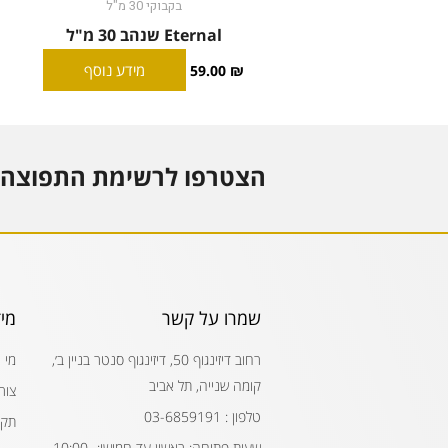
בקבוקי 30 מ"ל
Eternal שנהב 30 מ"ל
מידע נוסף
59.00
₪
הצטרפו לרשימת התפוצה 
שמרו על קשר
מי
רחוב דיזינגוף 50, דיזינגוף סנטר בניין ב׳,
מי 
קומה שנייה, תל אביב
צור
טלפון : 03-6859191
תקנ
שעות פתיחה: ראשון עד חמישי: 10:00-