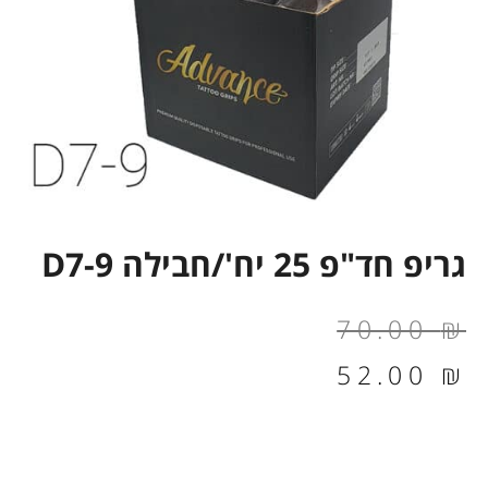
גריפ חד"פ 25 יח'/חבילה D7-9
המחיר
המחיר
70.00
₪
הנוכחי
המקורי
52.00
₪
הוא:
היה:
70.00 ₪.
52.00 ₪.