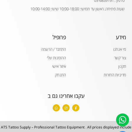
טלפון : 03-6859191
שעות פתיחה: ראשון עד חמישי: 10:00-18:00 שישי: 10:00-14:00
מידע
פרופיל
מי אנחנו
התחבר / הרשמה
צור קשר
ההזמנות שלי
תקנון
איזור אישי
מדיניות החזרות
התנתק
עקבו אחרינו גם ב
W
I
F
h
n
a
a
s
c
t
t
e
s
a
b
a
g
o
p
r
o
ATS Tattoo Supply – Professional Tattoo Equipment . All prices displayed include
p
a
k
m
-