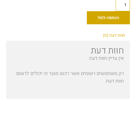
כמות
של
(30
הוספה לסל
מ"ל)
Dynamic
חוות דעת (0)
-
חוות דעת
Bright
Orange
אין עדיין חוות דעת.
1oz
רק משתמשים רשומים אשר רכשו מוצר זה יכולים לרשום
חוות דעת.