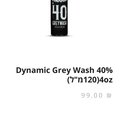
Dynamic Grey Wash 40%
4oz(120מ"ל)
99.00
₪