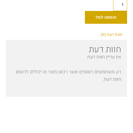
כמות
של
(30
הוספה לסל
מ"ל)
Dynamic
חוות דעת (0)
-
חוות דעת
Lime
Green
אין עדיין חוות דעת.
1oz
רק משתמשים רשומים אשר רכשו מוצר זה יכולים לרשום
חוות דעת.