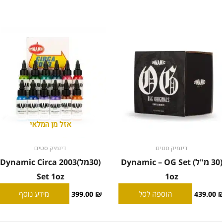
אזל מן המלאי
דינמיק סטים
דינמיק סטים
(30 מ"ל) Dynamic – OG Set
(30מל)Dynamic Circa 2003
Set 1oz
1oz
הוספה לסל
מידע נוסף
399.00
₪
439.00