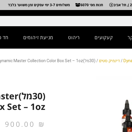
חנות מס׳ 6070
משלוחים 3-7 ימי עסקים זמן משוער בלבד
ר
קעקועים
ריהוט
מניעת זיהומים
חד פ
Dyn
/
דינמיק סטים
/ (30מל)Dynamic Master Collection Color Box Set – 1oz
(30מל)
x Set – 1oz
900.00
₪