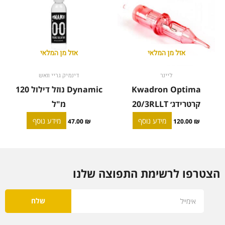
אזל מן המלאי
אזל מן המלאי
ליינר
דינמיק גריי וואש
Kwadron Optima
Dynamic נוזל דילול 120
קרטרידג׳ 20/3RLLT
מ"ל
מידע נוסף
מידע נוסף
47.00
₪
120.00
₪
הצטרפו לרשימת התפוצה שלנו
Email
שלח