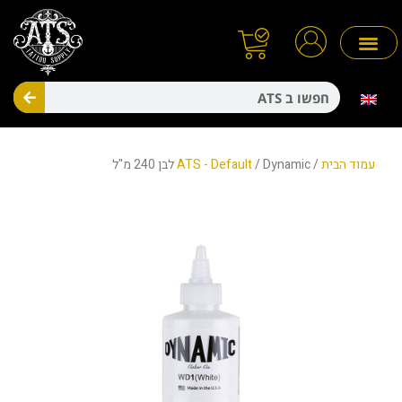
ילוג
תוכן
חיפו
מניעת זיהומים
חד פעמיים
עמוד הבית
/
/ Dynamic לבן 240 מ"ל
ATS - Default