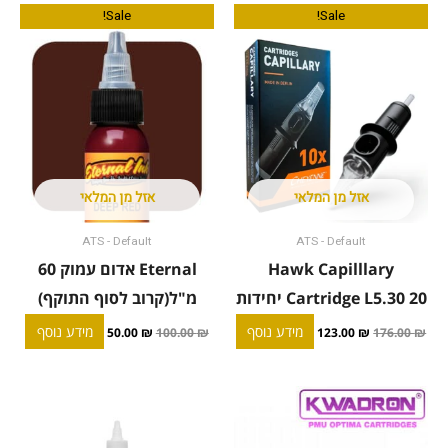
המחיר
המחיר
המחיר
המחיר
Sale!
Sale!
המקורי
הנוכחי
המקורי
הנוכחי
היה:
הוא:
היה:
הוא:
50.00 ₪.
100.00 ₪.
123.00 ₪.
176.00 ₪.
אזל מן המלאי
אזל מן המלאי
ATS - Default
ATS - Default
Hawk Capilllary
Eternal אדום עמוק 60
Cartridge L5.30 20 יחידות
מ"ל(קרוב לסוף התוקף)
מידע נוסף
מידע נוסף
50.00
₪
100.00
₪
123.00
₪
176.00
₪