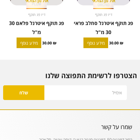
אזל מן המלאי
אזל מן המלאי
דיו פג תוקף
דיו פג תוקף
פג תוקף איטרנל סחלב פראי
פג תוקף איטרנל פלאם 30
30 מ"ל
מ"ל
מידע נוסף
מידע נוסף
30.00
₪
30.00
₪
הצטרפו לרשימת התפוצה שלנו
Email
שלח
שמרו על קשר
רחוב דיזינגוף 50, דיזינגוף סנטר בניין ב׳, קומה שנייה, תל אביב