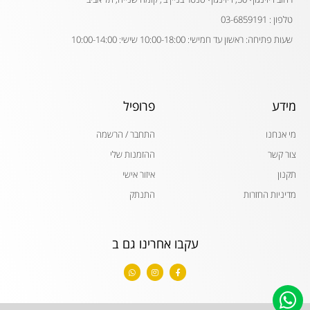
טלפון : 03-6859191
שעות פתיחה: ראשון עד חמישי: 10:00-18:00 שישי: 10:00-14:00
מידע
פרופיל
מי אנחנו
התחבר / הרשמה
צור קשר
ההזמנות שלי
תקנון
איזור אישי
מדיניות החזרות
התנתק
עקבו אחרינו גם ב
W
I
F
h
n
a
a
s
c
t
t
e
s
a
b
a
g
o