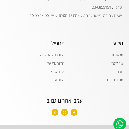
טלפון : 03-6859191
שעות פתיחה: ראשון עד חמישי: 10:00-18:00 שישי: 10:00-14:00
מידע
פרופיל
מי אנחנו
התחבר / הרשמה
צור קשר
ההזמנות שלי
תקנון
איזור אישי
מדיניות החזרות
התנתק
עקבו אחרינו גם ב
W
I
F
h
n
a
a
s
c
t
t
e
s
a
b
a
g
o