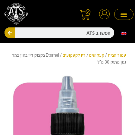
ילוג
תוכן
חיפו
מניעת זיהומים
חד פעמיים
עמוד הבית
/
קעקועים
/
דיו לקעקועים
/ Eternal בקבוק דיו בגוון צמר
גפן מתוק 30 מ"ל