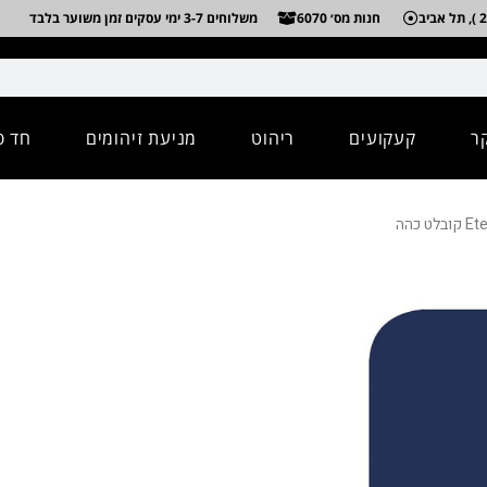
חנות מס׳ 6070
משלוחים 3-7 ימי עסקים זמן משוער בלבד
ר
קעקועים
ריהוט
מניעת זיהומים
חד פ