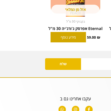
אזל מן המלאי
בקבוקי 30 מ"ל
Eternal אפרסק ג'ורג'יה 30 מ"ל
מידע נוסף
59.00
₪
שלח
עקבו אחרינו גם ב
W
I
F
h
n
a