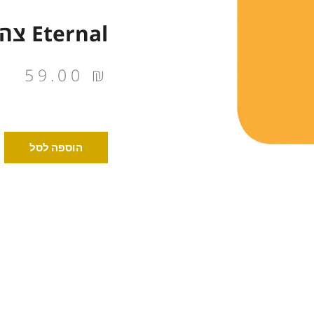
Eternal צהוב מוזהב 30 מ"ל
59.00
₪
כמות
הוספה לסל
של
Eternal
צהוב
מוזהב
30
מ"ל