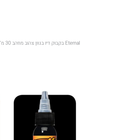
Eternal בקבוק דיו בגוון צהוב מוזהב 30 מ"ל