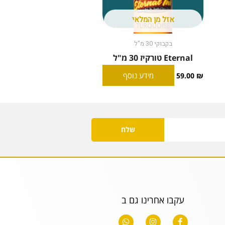
אזל מן המלאי
בקבוקי 30 מ"ל
Eternal טורקיז 30 מ"ל
מידע נוסף
59.00
₪
שלח
עקבו אחרינו גם ב
W
I
F
h
n
a