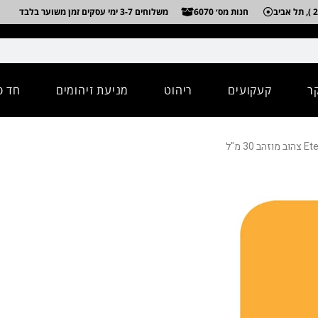
חנות מס׳ 6070
משלוחים 3-7 ימי עסקים זמן משוער בלבד
ר
קעקועים
ריהוט
מניעת זיהומים
חד פ