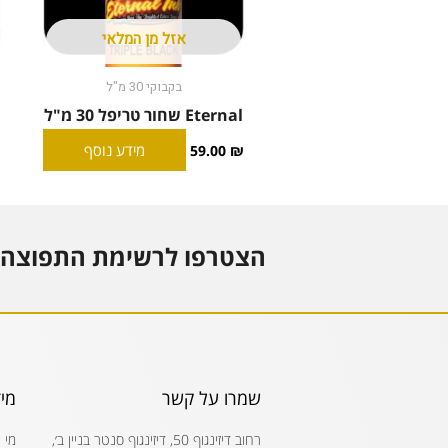
אזל מן המלאי
בקבוקי 30 מ"ל
Eternal שחור טריפל 30 מ"ל
מידע נוסף
59.00
₪
הצטרפו לרשימת התפוצה 
שמרו על קשר
מי
רחוב דיזינגוף 50, דיזינגוף סנטר בניין ב׳,
מי 