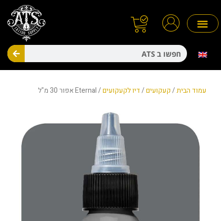
ילוג
תוכן
חיפו
מניעת זיהומים
חד פעמיים
עמוד הבית
/
קעקועים
/
דיו לקעקועים
/ Eternal אפור 30 מ"ל