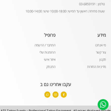
טלפון : 03-6859191
שעות פתיחה: ראשון עד חמישי: 10:00-18:00 שישי: 10:00-14:00
מידע
פרופיל
מי אנחנו
התחבר / הרשמה
צור קשר
ההזמנות שלי
תקנון
איזור אישי
מדיניות החזרות
התנתק
עקבו אחרינו גם ב
W
I
F
h
n
a
a
s
c
t
t
e
s
a
b
a
g
o
p
r
o
ATS Tattoo Supply – Professional Tattoo Equipment . All prices displayed include