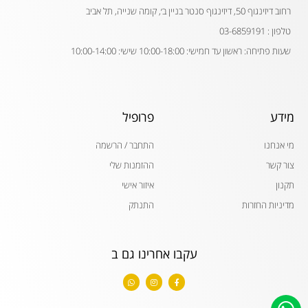
רחוב דיזינגוף 50, דיזינגוף סנטר בניין ב׳, קומה שנייה, תל אביב
טלפון : 03-6859191
שעות פתיחה: ראשון עד חמישי: 10:00-18:00 שישי: 10:00-14:00
מידע
פרופיל
מי אנחנו
התחבר / הרשמה
צור קשר
ההזמנות שלי
תקנון
איזור אישי
מדיניות החזרות
התנתק
עקבו אחרינו גם ב
W
I
F
h
n
a
a
s
c
t
t
e
s
a
b