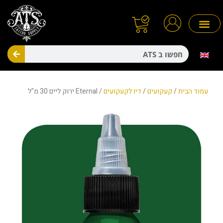
ילוג
תוכן
חיפו
מניעת זיהומים
חד פעמיים
עמוד הבית
/
קעקועים
/
דיו לקעקועים
/ Eternal ירוק ליים 30 מ"ל