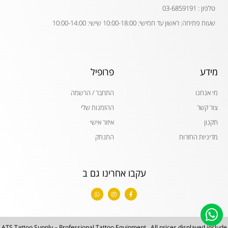
טלפון : 03-6859191
שעות פתיחה: ראשון עד חמישי: 10:00-18:00 שישי: 10:00-14:00
מידע
פרופיל
מי אנחנו
התחבר / הרשמה
צור קשר
ההזמנות שלי
תקנון
איזור אישי
מדיניות החזרות
התנתק
עקבו אחרינו גם ב
W
I
F
h
n
a
a
s
c
t
t
e
s
a
b
a
g
o
p
r
o
ATS Tattoo Supply – Professional Tattoo Equipment . All prices displayed include