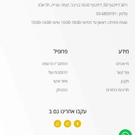
רחוב דיזינגוף 50, דיזינגוף סנטר בניין ב׳, קומה שנייה, תל אביב
טלפון : 03-6859191
שעות פתיחה: ראשון עד חמישי: 10:00-18:00 שישי: 10:00-14:00
מידע
פרופיל
מי אנחנו
התחבר / הרשמה
צור קשר
ההזמנות שלי
תקנון
איזור אישי
מדיניות החזרות
התנתק
עקבו אחרינו גם ב
W
I
F
h
n
a
a
s
c
t
t
e
s
a
b