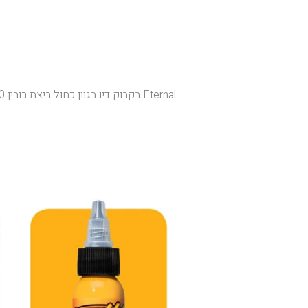
Eternal בקבוק דיו בגוון כחול ביצת רובין 30 מ"ל