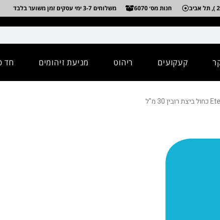
חנות מס׳ 6070
משלוחים 3-7 ימי עסקים זמן משוער בלבד
ר
קעקועים
ריהוט
מניעת זיהומים
חד פ