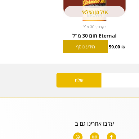
אזל מן המלאי
בקבוקי 30 מ"ל
Eternal חום 30 מ"ל
מידע נוסף
59.00
₪
שלח
עקבו אחרינו גם ב
W
I
F
h
n
a