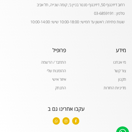
רחוב דיזינגוף 50, דיזינגוף סנטר בניין ב׳, קומה שנייה, תל אביב
טלפון : 03-6859191
שעות פתיחה: ראשון עד חמישי: 10:00-18:00 שישי: 10:00-14:00
מידע
פרופיל
מי אנחנו
התחבר / הרשמה
צור קשר
ההזמנות שלי
תקנון
איזור אישי
מדיניות החזרות
התנתק
עקבו אחרינו גם ב
W
I
F
h
n
a
a
s
c
t
t
e
s
a
b