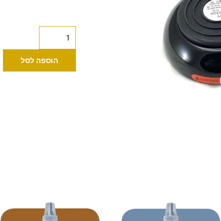
כמות
של
Heavy
הוספה לסל
Duty
פדל
עגול