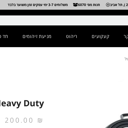
חנות מס׳ 6070
משלוחים 3-7 ימי עסקים זמן משוער בלבד
ר
קעקועים
ריהוט
מניעת זיהומים
חד פ
Heavy Duty פדל עג
200.00
₪