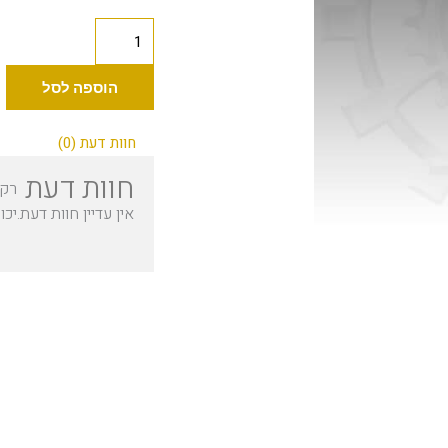
כמות
של
Industry
הוספה לסל
בלאש
פינק
חוות דעת (0)
30
חוות דעת
רק 
מ"ל
אין עדיין חוות דעת.
יכו