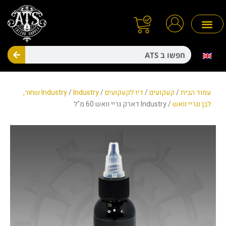
ילוג
תוכן
חיפו
מניעת זיהומים
חד פעמיים
עמוד הבית
/
קעקועים
/
דיו לקעקועים
/
/
Industry
Industry שחור,
לבן וגריי וואש
/ Industry דארק גריי וואש 60 מ"ל