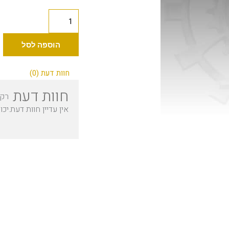
כמות
של
Industry
הוספה לסל
נקטר
30
חוות דעת (0)
מ"ל
חוות דעת
רק 
אין עדיין חוות דעת.
יכו