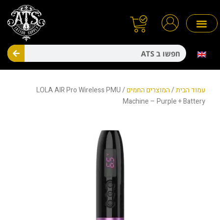
ילוג
תוכן
חיפו
מניעת זיהומים
חד פעמיים
עמוד הבית
/
המוצרים החמים
/ LOLA AIR Pro Wireless PMU
Machine – Purple + Battery