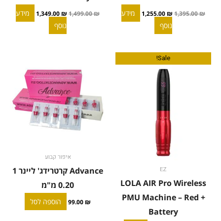
מידע
מידע
1,349.00
₪
1,499.00
₪
1,255.00
₪
1,395.00
₪
נוסף
נוסף
המחיר
המחיר
Sale!
המקורי
הנוכחי
היה:
הוא:
799.00 ₪.
999.00 ₪.
איפור קבוע
Advance קרטרידג' ליינר 1
EZ
LOLA AIR Pro Wireless
0.20 מ"מ
PMU Machine – Red +
הוספה לסל
99.00
₪
Battery