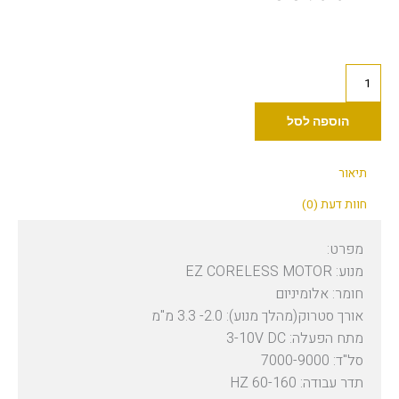
הוא:
היה:
999.00 ₪.
799.00 ₪.
כמות
של
LOLA
הוספה לסל
AIR
Pro
תיאור
Wireless
חוות דעת (0)
PMU
Machine
מפרט:
-
מנוע: EZ CORELESS MOTOR
Purple
חומר: אלומיניום
+
אורך סטרוק(מהלך מנוע): 2.0- 3.3 מ"מ
Battery
מתח הפעלה: 3-10V DC
סל"ד: 7000-9000
תדר עבודה: 60-160 HZ