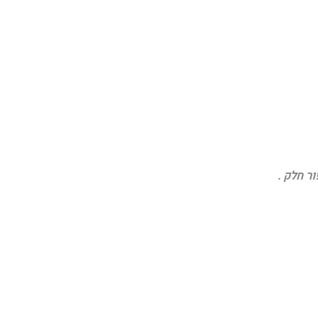
ר חלק .