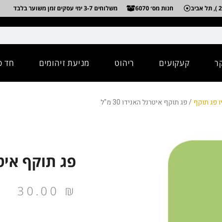
חנות מס׳ 6070
משלוחים 3-7 ימי עסקים זמן משוער בלבד
ר
קעקועים
ריהוט
מניעת זיהומים
חד פ
ו פג תוקף
/ פג תוקף איטרנל האנידו 30 מ"ל
פג תוקף איטרנל
30.00
₪