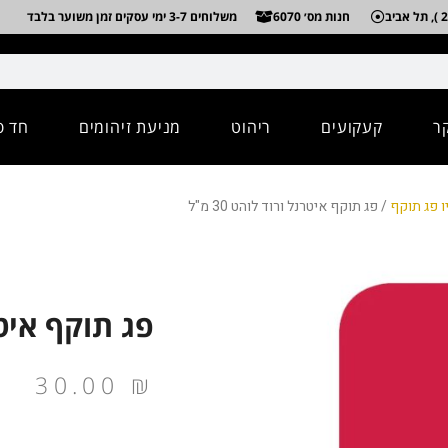
חנות מס׳ 6070
משלוחים 3-7 ימי עסקים זמן משוער בלבד
ר
קעקועים
ריהוט
מניעת זיהומים
חד פ
ו פג תוקף
/ פג תוקף איטרנל ורוד לוהט 30 מ"ל
פג תוקף איטרנל
30.00
₪