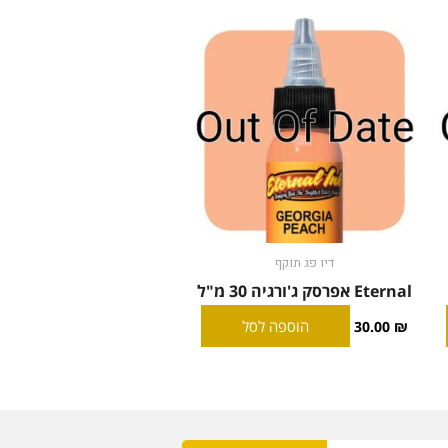
דיו פג תוקף
Eternal אפרסק ג'ורגיה 30 מ"ל
הוספה לסל
30.00
₪