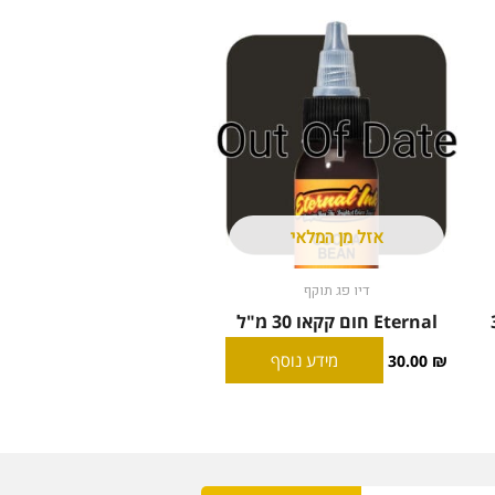
אזל מן המלאי
דיו פג תוקף
ראי 30
Eternal חום קקאו 30 מ"ל
מידע נוסף
30.00
₪