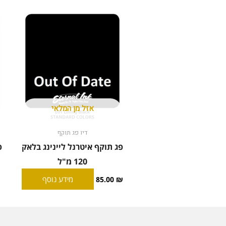
אזל מן המלאי
דיו פג תוקף
פג תוקף איטרנל ליינינג בלאק
120 מ"ל
מידע נוסף
85.00
₪