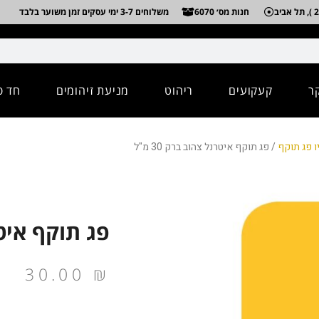
חנות מס׳ 6070
משלוחים 3-7 ימי עסקים זמן משוער בלבד
ר
קעקועים
ריהוט
מניעת זיהומים
חד פ
ו פג תוקף
/ פג תוקף איטרנל צהוב ברק 30 מ"ל
פג תוקף איטרנל
30.00
₪