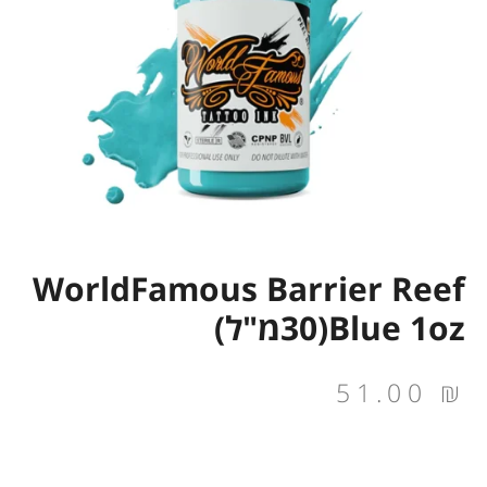
WorldFamous Barrier Reef
Blue 1oz(30מ"ל)
51.00
₪