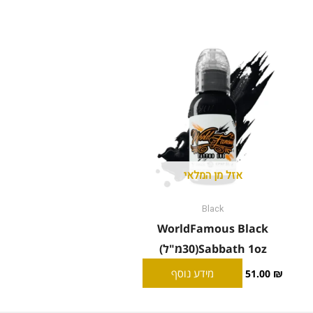
אזל מן המלאי
Black
WorldFamous Black
Sabbath 1oz(30מ"ל)
מידע נוסף
51.00
₪