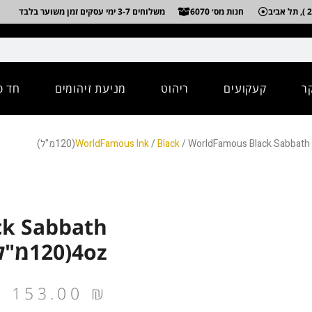
חנות מס׳ 6070
משלוחים 3-7 ימי עסקים זמן משוער בלבד
ר
קעקועים
ריהוט
מניעת זיהומים
חד פ
WorldFamous Black Sabbath 4oz(מ"ל)
Black
/
WorldFamous Ink
k Sabbath
4oz(120מ"ל)
153.00
₪