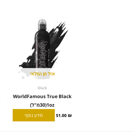
אזל מן המלאי
Black
k
WorldFamous True Black
1oz(30מ"ל)
מידע נוסף
51.00
₪