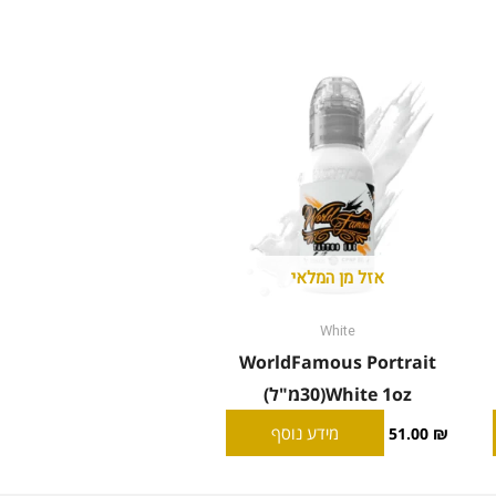
אזל מן המלאי
White
WorldFamous Portrait
White 1oz(30מ"ל)
מידע נוסף
51.00
₪