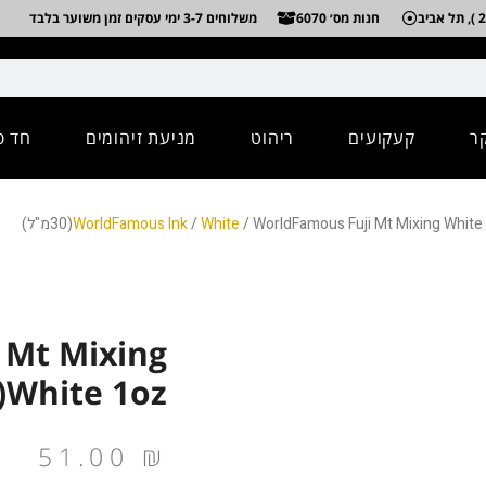
חנות מס׳ 6070
משלוחים 3-7 ימי עסקים זמן משוער בלבד
ר
קעקועים
ריהוט
מניעת זיהומים
חד פ
WorldFamous Fuji Mt Mixing White 1ozמ"ל)
White
/
WorldFamous Ink
 Mt Mixing
White 1oz(30מ"ל)
51.00
₪