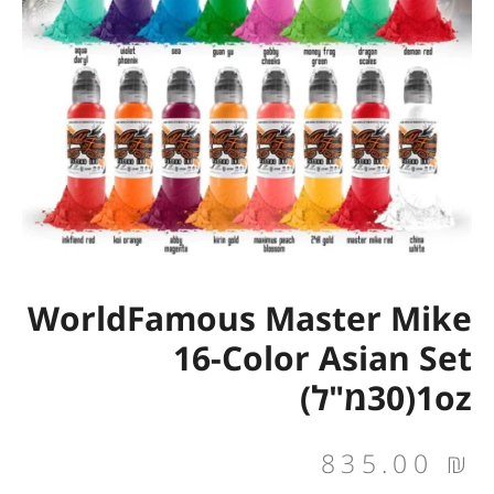
WorldFamous Master Mike
16-Color Asian Set
1oz(30מ"ל)
835.00
₪