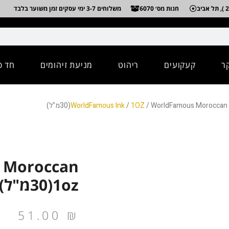
חנות מס׳ 6070
משלוחים 3-7 ימי עסקים זמן משוער בלבד
ר
קעקועים
ריהוט
מניעת זיהומים
חד פ
WorldFamous Moroccan 1ozמ"ל)
1OZ
/
WorldFamous Ink
 Moroccan
1oz(30מ"ל)
51.00
₪