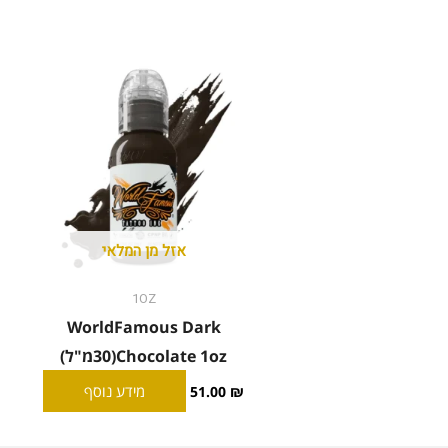
אזל מן המלאי
1OZ
WorldFamous Dark
Chocolate 1oz(30מ"ל)
מידע נוסף
51.00
₪