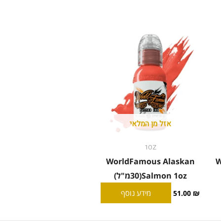
אזל מן המלאי
1OZ
WorldFamous Alaskan
W
Salmon 1oz(30מ"ל)
מידע נוסף
51.00
₪