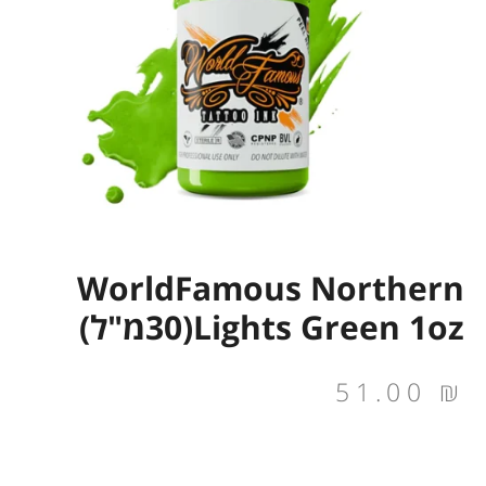
WorldFamous Northern
Lights Green 1oz(30מ"ל)
51.00
₪