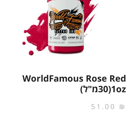
WorldFamous Rose Red
1oz(30מ"ל)
51.00
₪