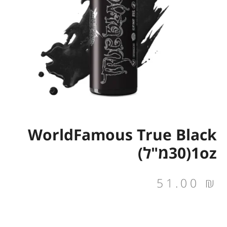
WorldFamous True Black
1oz(30מ"ל)
51.00
₪