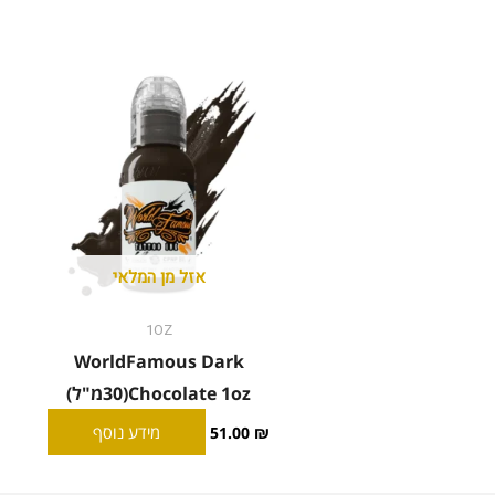
אזל מן המלאי
1OZ
WorldFamous Dark
Chocolate 1oz(30מ"ל)
מידע נוסף
51.00
₪