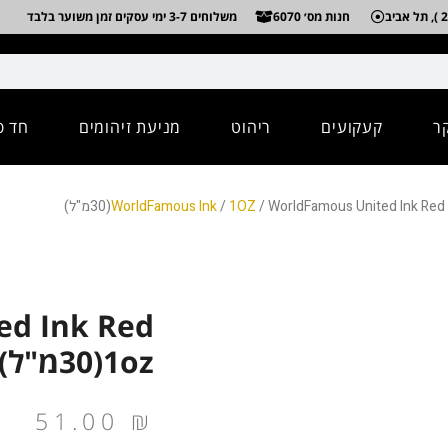
חנות מס׳ 6070
משלוחים 3-7 ימי עסקים זמן משוער בלבד
ר
קעקועים
ריהוט
מניעת זיהומים
חד פ
WorldFamous United Ink Red 1ozמ"ל)
1OZ
/
WorldFamous Ink
ed Ink Red
1oz(30מ"ל)
51.00
₪