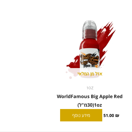
אזל מן המלאי
1OZ
WorldFamous Big Apple Red
1oz(30מ"ל)
מידע נוסף
51.00
₪