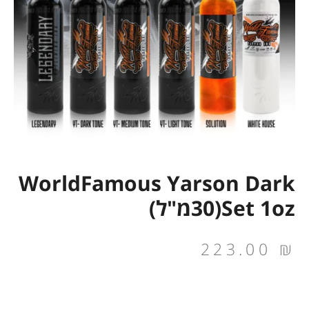
WorldFamous Yarson Dark
Set 1oz(30מ"ל)
223.00
₪