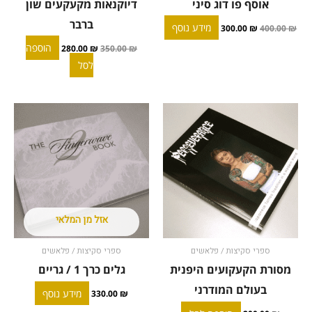
אוסף פו דוג סיני
דיוקנאות מקעקעים שון
ברבר
מידע נוסף
300.00
₪
400.00
₪
הוספה
280.00
₪
350.00
₪
לסל
אזל מן המלאי
ספרי סקיצות / פלאשים
ספרי סקיצות / פלאשים
מסורת הקעקועים היפנית
גלים כרך 1 / גריים
בעולם המודרני
מידע נוסף
330.00
₪